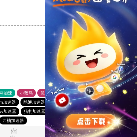
支持
[0]
反对
[0]
支持
[0]
反对
[0]
外网加速
小蓝鸟
优途加速器官网
风驰加速器
旋风加速器
vn加速器
酷通加速器
CC加速器
西柚加速器
pv加速器
猎豹加速器
酷通vp加速器
芒果下载站
quickq
西柚加速器