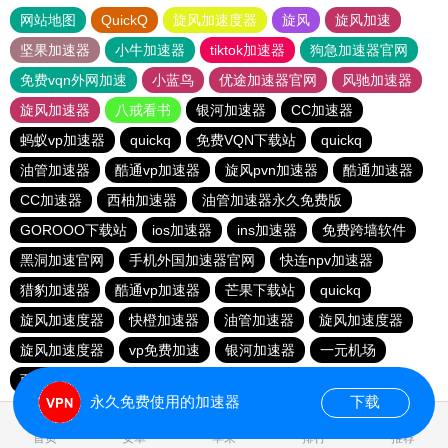
网站地图
QuickQ
旋风加速度器
旋风
旋风加速
坚果加速器
小牛加速器
tiktok加速器
狗急加速器官网
免费vqn外网加速
小蓝鸟
优途加速器官网
风驰加速器
旋风加速器
八戒看书
银河加速器
CC加速器
蚂蚁vp加速器
quickq
免费VQN下载站
quickq
油管加速器
酷通vp加速器
旋风pvn加速器
酷通加速器
CC加速器
西柚加速器
油管加速器永久免费版
GOROOO下载站
ios加速器
ins加速器
免费跨墙软件
黑洞加速官网
手机外国加速器官网
快连npv加速器
猎豹加速器
酷通vp加速器
芒果下载站
quickq
旋风加速度器
快橙加速器
油管加速器
旋风加速度器
旋风加速度器
vp免费加速
银河加速器
一元机场
西柚加速器
西柚加速器
永久免费使用的加速器
下载
首页
安卓
苹果
排行
推荐