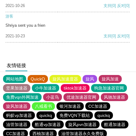
2021-10-26
支持
[0]
反对
[0]
游客
Shriya sent you a frien
2021-10-23
支持
[0]
反对
[0]
友情链接
网站地图
QuickQ
旋风加速度器
旋风
旋风加速
坚果加速器
小牛加速器
tiktok加速器
狗急加速器官网
免费vqn外网加速
小蓝鸟
优途加速器官网
风驰加速器
旋风加速器
八戒看书
银河加速器
CC加速器
蚂蚁vp加速器
quickq
免费VQN下载站
quickq
油管加速器
酷通vp加速器
旋风pvn加速器
酷通加速器
CC加速器
西柚加速器
油管加速器永久免费版