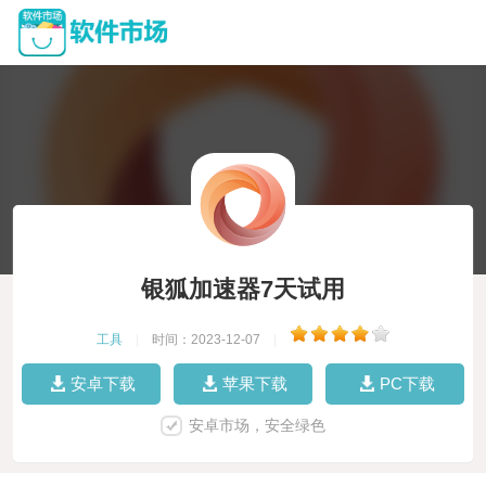
银狐加速器7天试用
工具
|
时间：2023-12-07
|
安卓下载
苹果下载
PC下载
安卓市场，安全绿色