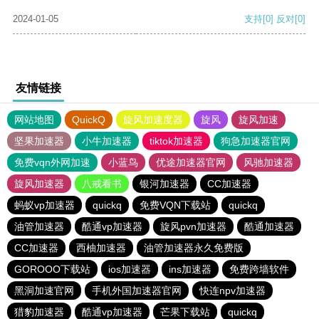
2024-01-05
支持
[0]
反对
[0]
友情链接
网站地图
QuickQ
旋风加速度器
旋风
旋风加速
坚果加速器
小牛加速器
tiktok加速器
狗急加速器官网
免费vqn外网加速
小蓝鸟
优途加速器官网
风驰加速器
旋风加速器
八戒看书
银河加速器
CC加速器
蚂蚁vp加速器
quickq
免费VQN下载站
quickq
油管加速器
酷通vp加速器
旋风pvn加速器
酷通加速器
CC加速器
西柚加速器
油管加速器永久免费版
GOROOO下载站
ios加速器
ins加速器
免费跨墙软件
黑洞加速官网
手机外国加速器官网
快连npv加速器
猎豹加速器
酷通vp加速器
芒果下载站
quickq